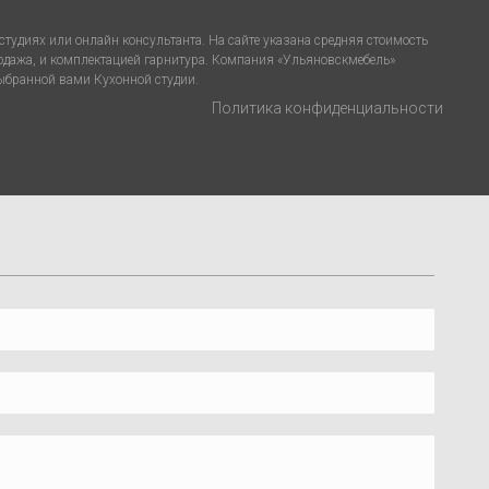
тудиях или онлайн консультанта. На сайте указана средняя стоимость
родажа, и комплектацией гарнитура. Компания «Ульяновскмебель»
выбранной вами Кухонной студии.
Политика конфиденциальности