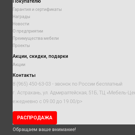
Покупателю
Гарантия и сертификаты
Награды
Новости
О предприятии
Преимущества мебели
Проекты
Акции, скидки, подарки
Акции
Контакты
8 (965) 450-63-03
- звонок по России бесплатный
г. Астрахань, ул. Адмиралтейская, 51Б, ТЦ «Мебель-Це
ежедневно с 09.00 до 19.00/p>
РАСПРОДАЖА
Обращаем ваше внимание!