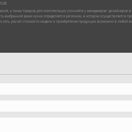
той.
ний, а также товаров для комплектации уточняйте у менеджеров–дизайнеров в с
сть выбранной вами кухни определяется регионом, в котором осуществляется п
 сеть, расчет стоимости модели и приобретение продукции возможно в любой 