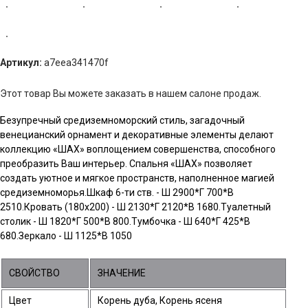
Артикул:
a7eea341470f
Этот товар Вы можете заказать в нашем салоне продаж.
Безупречный средиземноморский стиль, загадочный
венецианский орнамент и декоративные элементы делают
коллекцию «ШАХ» воплощением совершенства, способного
преобразить Ваш интерьер. Спальня «ШАХ» позволяет
создать уютное и мягкое пространств, наполненное магией
средиземноморья.Шкаф 6-ти ств. - Ш 2900*Г 700*В
2510.Кровать (180х200) - Ш 2130*Г 2120*В 1680.Туалетный
столик - Ш 1820*Г 500*В 800.Тумбочка - Ш 640*Г 425*В
680.Зеркало - Ш 1125*В 1050
СВОЙСТВО
ЗНАЧЕНИЕ
Цвет
Корень дуба, Корень ясеня