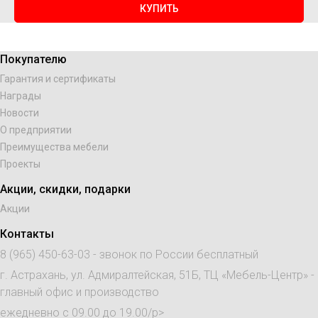
КУПИТЬ
Покупателю
Гарантия и сертификаты
Награды
Новости
О предприятии
Преимущества мебели
Проекты
Акции, скидки, подарки
Акции
Контакты
8 (965) 450-63-03
- звонок по России бесплатный
г. Астрахань, ул. Адмиралтейская, 51Б, ТЦ «Мебель-Центр» -
главный офис и производство
ежедневно с 09.00 до 19.00/p>