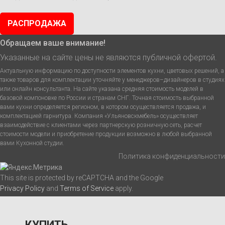
РАСПРОДАЖА
Обращаем ваше внимание!
Указанные на сайте цены не являются публичной офертой.
Актуальную информацию по доступности элементов кухни, цветовых решений, а
также товаров для комплектации уточняйте у менеджеров–дизайнеров в студиях
или онлайн консультанта. На сайте указана средняя стоимость моделей в
базовой компоновке по России и странам СНГ. Точная стоимость выбранной
вами кухни определяется регионом, в котором осуществляется продажа, и
комплектацией гарнитура. Компания «Ульяновскмебель» осуществляет
взаимодействие с клиентами через партнерскую розничную сеть, расчет
стоимости модели и приобретение продукции возможно в любой выбранной
вами Кухонной студии.
Политика конфиденциальности
This site is protected by reCAPTCHA and the Google
Privacy Policy
and
Terms of Service
apply.
КУПИТЬ