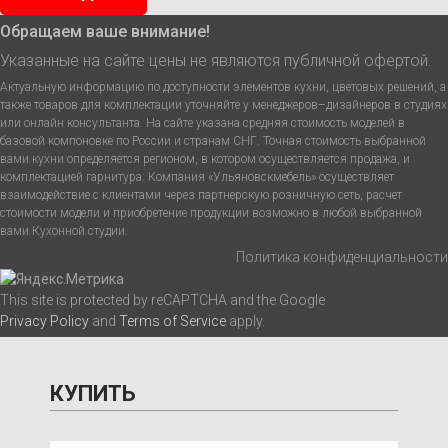
Обращаем ваше внимание!
Указанные на сайте цены не являются публичной офертой.
Актуальную информацию по доступности элементов кухни, цветовых решений, а
также товаров для комплектации уточняйте у менеджеров–дизайнеров в студиях
или онлайн консультанта. На сайте указана средняя стоимость моделей в
базовой компоновке по России и странам СНГ. Точная стоимость выбранной
вами кухни определяется регионом, в котором осуществляется продажа, и
комплектацией гарнитура. Компания «Ульяновскмебель» осуществляет
взаимодействие с клиентами через партнерскую розничную сеть, расчет
стоимости модели и приобретение продукции возможно в любой выбранной
вами Кухонной студии.
Политика конфиденциальности
This site is protected by reCAPTCHA and the Google
Privacy Policy
and
Terms of Service
apply.
КУПИТЬ