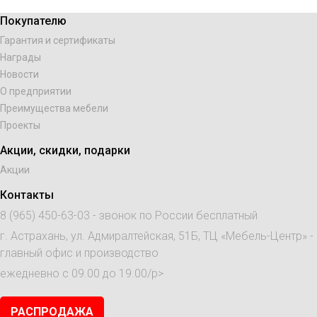
Покупателю
Гарантия и сертификаты
Награды
Новости
О предприятии
Преимущества мебели
Проекты
Акции, скидки, подарки
Акции
Контакты
8 (965) 450-63-03
- звонок по России бесплатный
г. Астрахань, ул. Адмиралтейская, 51Б, ТЦ «Мебель-Центр» -
главный офис и производство
ежедневно с 09.00 до 19.00/p>
РАСПРОДАЖА