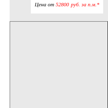
Цена от
52800
р
уб.
за п.м.*