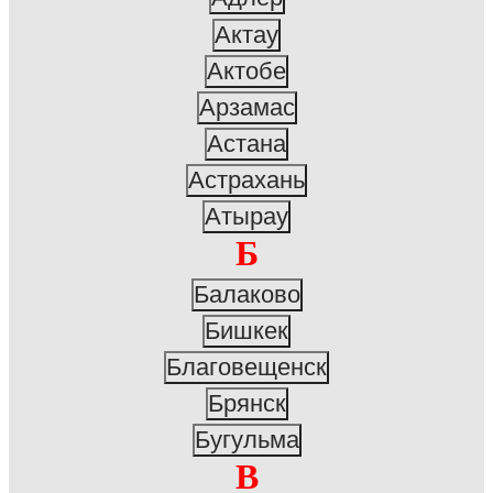
Актау
Актобе
Арзамас
Астана
Астрахань
Атырау
Б
Балаково
Бишкек
Благовещенск
Брянск
Бугульма
В