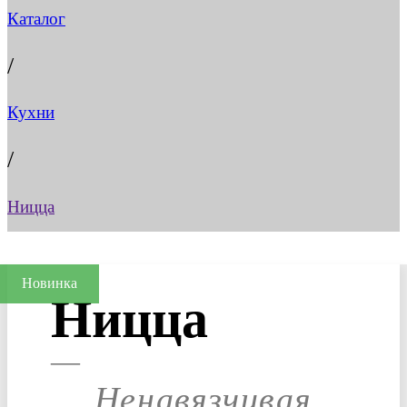
Каталог
/
Кухни
/
Ницца
Новинка
Ницца
—
Ненавязчивая