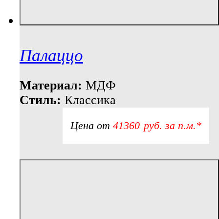
Палаццо
Материал:
МДФ
Стиль:
Классика
Цена от
41360
р
уб.
за п.м.*