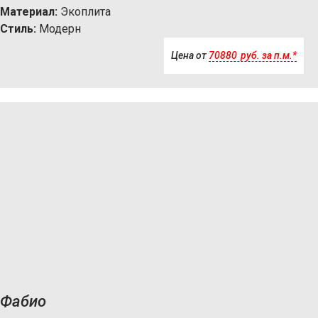
Материал:
Экоплита
Стиль:
Модерн
Цена от
70880
р
уб.
за п.м.*
Фабио