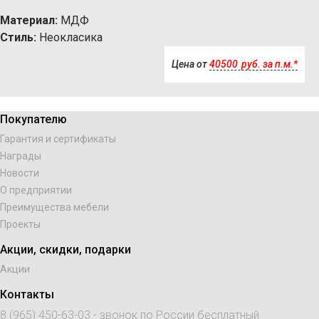
Материал:
МДФ
Стиль:
Неокласика
Цена от
40500
р
уб.
за п.м.*
Покупателю
Гарантия и сертификаты
Награды
Новости
О предприятии
Преимущества мебели
Проекты
Акции, скидки, подарки
Акции
Контакты
8 (965) 450-63-03
- звонок по России бесплатный