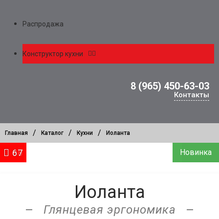
Распродажа
Конструктор кухни
8 (965) 450-63-03
Контакты
/
/
/
Главная
Каталог
Кухни
Иоланта
95
38
67
Новинка
Новинка
Акция
Иоланта
Глянцевая эргономика
—
—