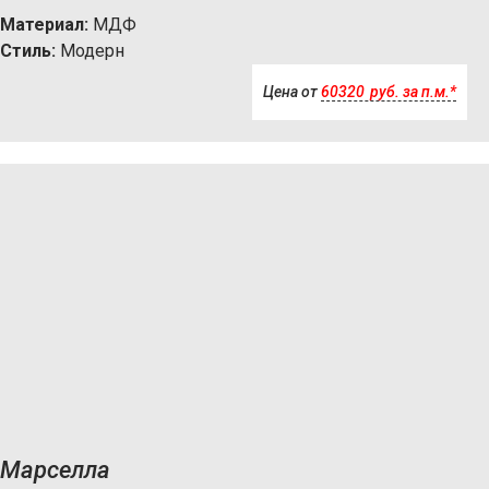
Материал:
МДФ
Стиль:
Модерн
Цена от
60320
р
уб.
за п.м.*
Марселла