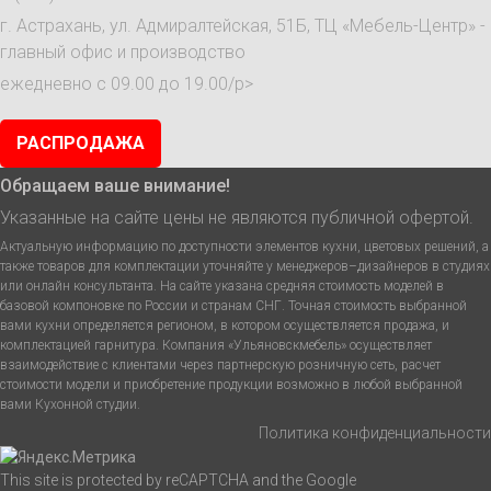
г. Астрахань, ул. Адмиралтейская, 51Б, ТЦ «Мебель-Центр» -
главный офис и производство
ежедневно с 09.00 до 19.00/p>
РАСПРОДАЖА
Обращаем ваше внимание!
Указанные на сайте цены не являются публичной офертой.
Актуальную информацию по доступности элементов кухни, цветовых решений, а
также товаров для комплектации уточняйте у менеджеров–дизайнеров в студиях
или онлайн консультанта. На сайте указана средняя стоимость моделей в
базовой компоновке по России и странам СНГ. Точная стоимость выбранной
вами кухни определяется регионом, в котором осуществляется продажа, и
комплектацией гарнитура. Компания «Ульяновскмебель» осуществляет
взаимодействие с клиентами через партнерскую розничную сеть, расчет
стоимости модели и приобретение продукции возможно в любой выбранной
вами Кухонной студии.
Политика конфиденциальности
This site is protected by reCAPTCHA and the Google