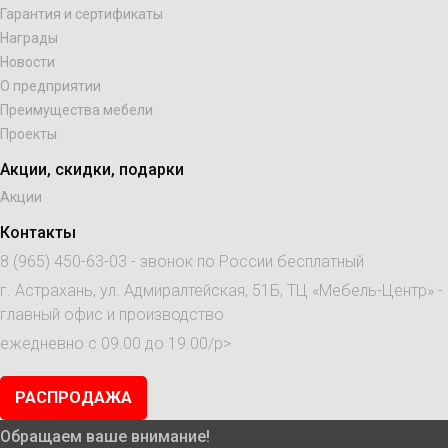
Гарантия и сертификаты
Награды
Новости
О предприятии
Преимущества мебели
Проекты
Акции, скидки, подарки
Акции
Контакты
8 (965) 450-63-03
- звонок по России бесплатный
г. Астрахань, ул. Адмиралтейская, 51Б, ТЦ «Мебель-Центр» -
главный офис и производство
ежедневно с 09.00 до 19.00/p>
РАСПРОДАЖА
Обращаем ваше внимание!