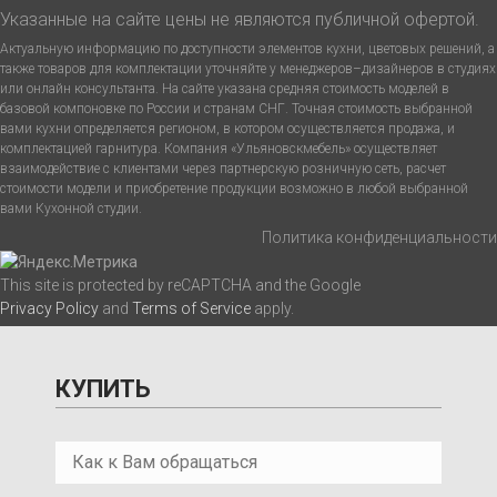
Указанные на сайте цены не являются публичной офертой.
Актуальную информацию по доступности элементов кухни, цветовых решений, а
также товаров для комплектации уточняйте у менеджеров–дизайнеров в студиях
или онлайн консультанта. На сайте указана средняя стоимость моделей в
базовой компоновке по России и странам СНГ. Точная стоимость выбранной
вами кухни определяется регионом, в котором осуществляется продажа, и
комплектацией гарнитура. Компания «Ульяновскмебель» осуществляет
взаимодействие с клиентами через партнерскую розничную сеть, расчет
стоимости модели и приобретение продукции возможно в любой выбранной
вами Кухонной студии.
Политика конфиденциальности
This site is protected by reCAPTCHA and the Google
Privacy Policy
and
Terms of Service
apply.
КУПИТЬ