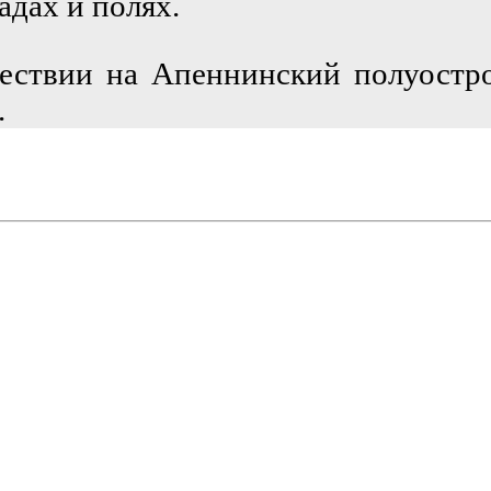
адах и полях.
шествии на Апеннинский полуостро
.