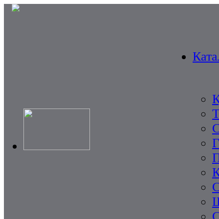
Ката
К
Т
С
Г
К
С