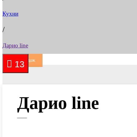
Кухни
/
Дарио line
Хит продаж
32
71
13
Дарио line
—