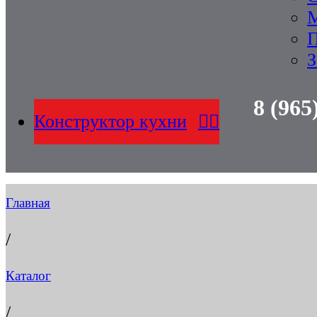
П
З
8 (965
Конструктор кухни
Главная
/
Каталог
/