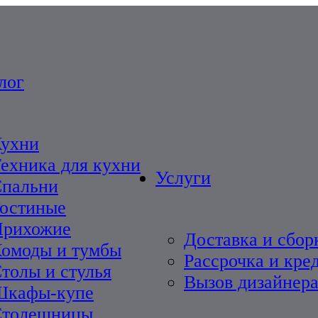
лог
ухни
ехника для кухни
Услуги
пальни
остиные
Прихожие
Доставка и сбор
омоды и тумбы
Рассрочка и кре
толы и стулья
Вызов дизайнера
Шкафы-купе
Столешницы