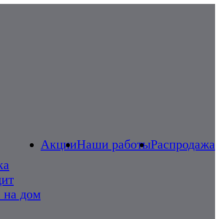
Акции
Наши работы
Распродажа
ка
дит
 на дом