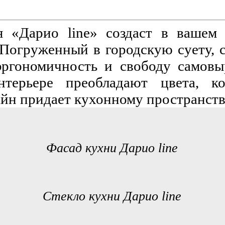
я «Дарио line» создаст в вашем 
 Погруженный в городскую суету, с
эргономичность и свободу самовыр
терьере преобладают цвета, ко
айн придает кухонному пространст
Фасад кухни Дарио line
Стекло кухни Дарио line