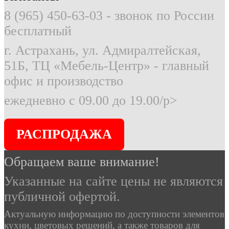
8 (965) 450-63-03
- звонок по России
бесплатный
г. Астрахань, ул. Адмиралтейская,
51Б, ТЦ «Мебель-Центр» - главный
офис и производство
ежедневно с 09.00 до 19.00/p>
РАСПРОДАЖА
Обращаем ваше внимание!
Указанные на сайте цены не являются
публичной офертой.
Актуальную информацию по доступности элементов
кухни, цветовых решений, а также товаров для