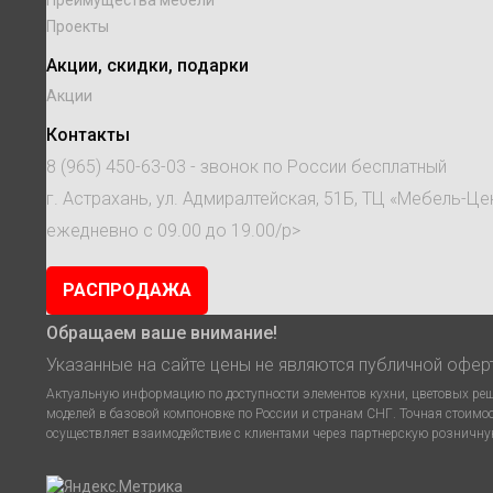
Преимущества мебели
Проекты
Акции, скидки, подарки
Акции
Контакты
8 (965) 450-63-03
- звонок по России бесплатный
г. Астрахань, ул. Адмиралтейская, 51Б, ТЦ «Мебель-Це
ежедневно с 09.00 до 19.00/p>
РАСПРОДАЖА
Обращаем ваше внимание!
Указанные на сайте цены не являются публичной офер
Актуальную информацию по доступности элементов кухни, цветовых реше
моделей в базовой компоновке по России и странам СНГ. Точная стоимо
осуществляет взаимодействие с клиентами через партнерскую розничную