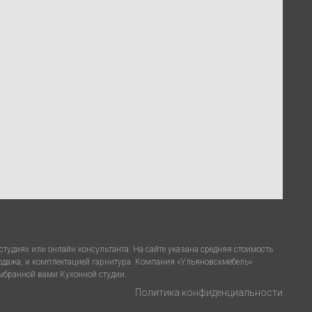
тудиях или онлайн консультанта. На сайте указана средняя стоимость
родажа, и комплектацией гарнитура. Компания «Ульяновскмебель»
выбранной вами Кухонной студии.
Политика конфиденциальности