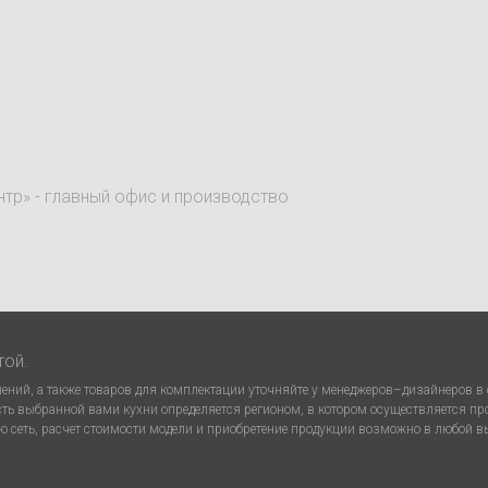
нтр» - главный офис и производство
той.
ний, а также товаров для комплектации уточняйте у менеджеров–дизайнеров в с
сть выбранной вами кухни определяется регионом, в котором осуществляется п
 сеть, расчет стоимости модели и приобретение продукции возможно в любой 