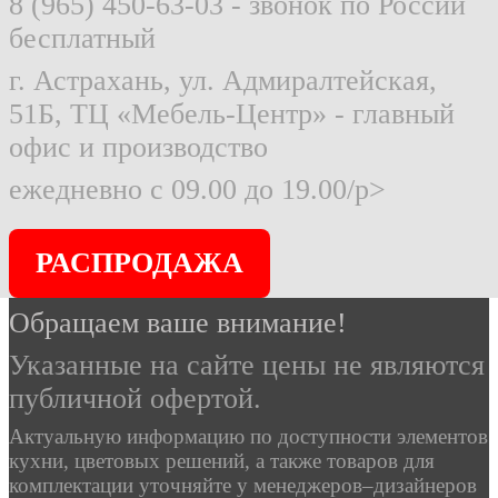
8 (965) 450-63-03
- звонок по России
бесплатный
г. Астрахань, ул. Адмиралтейская,
51Б, ТЦ «Мебель-Центр» - главный
офис и производство
ежедневно с 09.00 до 19.00/p>
РАСПРОДАЖА
Обращаем ваше внимание!
Указанные на сайте цены не являются
публичной офертой.
Актуальную информацию по доступности элементов
кухни, цветовых решений, а также товаров для
комплектации уточняйте у менеджеров–дизайнеров