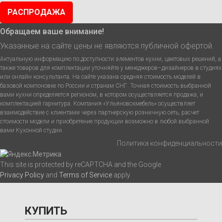
РАСПРОДАЖА
Обращаем ваше внимание!
Указанные на сайте цены не являются публичной офертой.
Актуальную информацию по доступности элементов кухни, цветовых решений, а
также товаров для комплектации уточняйте у менеджеров–дизайнеров в студиях
или онлайн консультанта. На сайте указана средняя стоимость моделей в
базовой компоновке по России и странам СНГ. Точная стоимость выбранной
вами кухни определяется регионом, в котором осуществляется продажа, и
комплектацией гарнитура. Компания «Ульяновскмебель» осуществляет
взаимодействие с клиентами через партнерскую розничную сеть, расчет
стоимости модели и приобретение продукции возможно в любой выбранной
вами Кухонной студии.
Политика конфиденциальности
This site is protected by reCAPTCHA and the Google
Privacy Policy
and
Terms of Service
apply.
КУПИТЬ