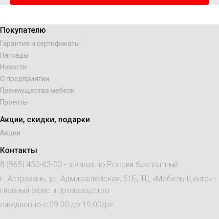
Покупателю
Гарантия и сертификаты
Награды
Новости
О предприятии
Преимущества мебели
Проекты
Акции, скидки, подарки
Акции
Контакты
8 (965) 450-63-03
- звонок по России бесплатный
г. Астрахань, ул. Адмиралтейская, 51Б, ТЦ «Мебель-Центр» -
главный офис и производство
ежедневно с 09.00 до 19.00/p>