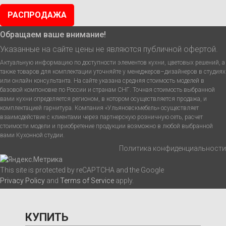
РАСПРОДАЖА
Обращаем ваше внимание!
Указанные на сайте цены не являются публичной офертой.
Актуальную информацию по доступности элементов кухни, цветовых решений, а
также товаров для комплектации уточняйте у менеджеров–дизайнеров в студиях
или онлайн консультанта. На сайте указана средняя стоимость моделей в
базовой компоновке по России и странам СНГ. Точная стоимость выбранной
вами кухни определяется регионом, в котором осуществляется продажа, и
комплектацией гарнитура. Компания «Ульяновскмебель» осуществляет
взаимодействие с клиентами через партнерскую розничную сеть, расчет
стоимости модели и приобретение продукции возможно в любой выбранной
вами Кухонной студии.
Политика конфиденциальности
This site is protected by reCAPTCHA and the Google
Privacy Policy
and
Terms of Service
apply.
КУПИТЬ