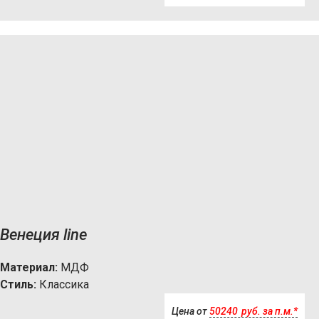
Венеция line
Материал:
МДФ
Стиль:
Классика
Цена от
50240
р
уб.
за п.м.*