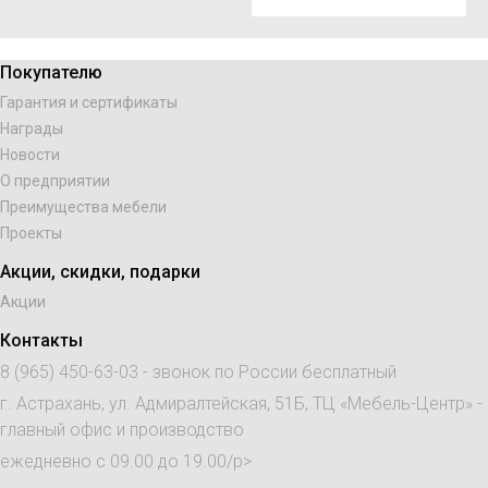
Покупателю
Гарантия и сертификаты
Награды
Новости
О предприятии
Преимущества мебели
Проекты
Акции, скидки, подарки
Акции
Контакты
8 (965) 450-63-03
- звонок по России бесплатный
г. Астрахань, ул. Адмиралтейская, 51Б, ТЦ «Мебель-Центр» -
главный офис и производство
ежедневно с 09.00 до 19.00/p>