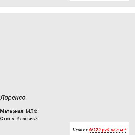
Лоренсо
Материал:
МДФ
Стиль:
Классика
Цена от
45120
р
уб.
за п.м.*