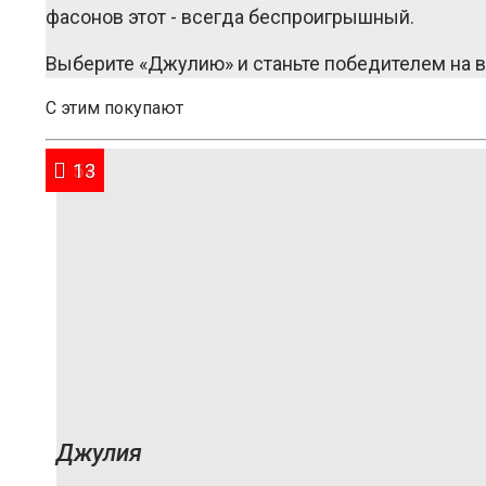
фасонов этот - всегда беспроигрышный.
Выберите «Джулию» и станьте победителем на в
С этим покупают
91
54
13
Джулия