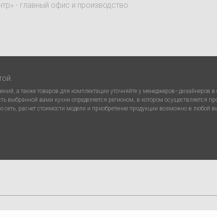
нтр» - главный офис и производство
той.
ний, а также товаров для комплектации уточняйте у менеджеров–дизайнеров в с
сть выбранной вами кухни определяется регионом, в котором осуществляется п
 сеть, расчет стоимости модели и приобретение продукции возможно в любой 