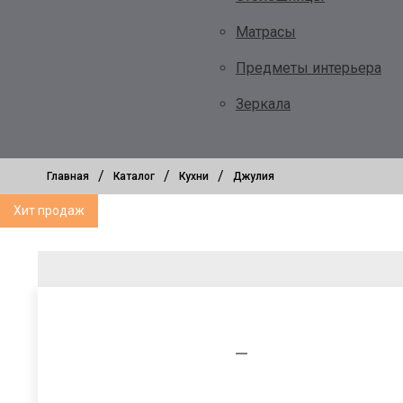
Матрасы
Предметы интерьера
Зеркала
/
/
/
Главная
Каталог
Кухни
Джулия
Хит продаж
—