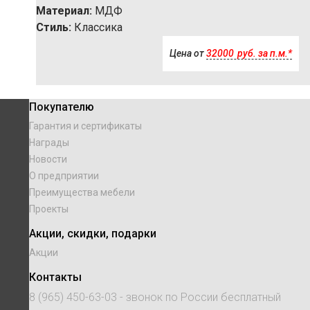
Материал:
МДФ
Стиль:
Классика
Цена от
32000
р
уб.
за п.м.*
Покупателю
Гарантия и сертификаты
Награды
Новости
О предприятии
Преимущества мебели
Проекты
Акции, скидки, подарки
Акции
Контакты
8 (965) 450-63-03
- звонок по России бесплатный