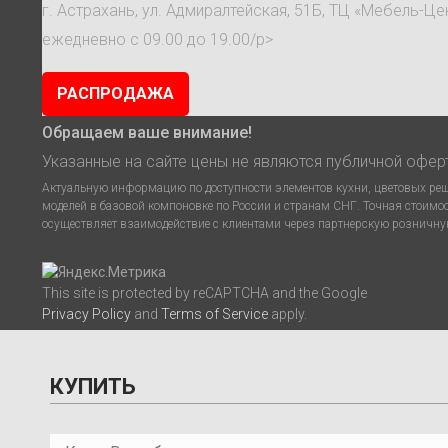
г. Астрахань, ул. Адмиралтейская, 51Б, ТЦ «Мебель-Це
ежедневно с 09.00 до 19.00/p>
РАСПРОДАЖА
Обращаем ваше внимание!
Указанные на сайте цены не являются публичной офер
Актуальную информацию по доступности элементов кухни, цветовых реше
моделей в базовой компоновке по России и странам СНГ. Точная стоимо
осуществляет взаимодействие с клиентами через партнерскую розничную
This site is protected by reCAPTCHA and the Google
Privacy Policy
and
Terms of Service
apply.
КУПИТЬ