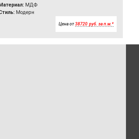
Материал:
МДФ
Стиль:
Модерн
Цена от
38720
р
уб.
за п.м.*