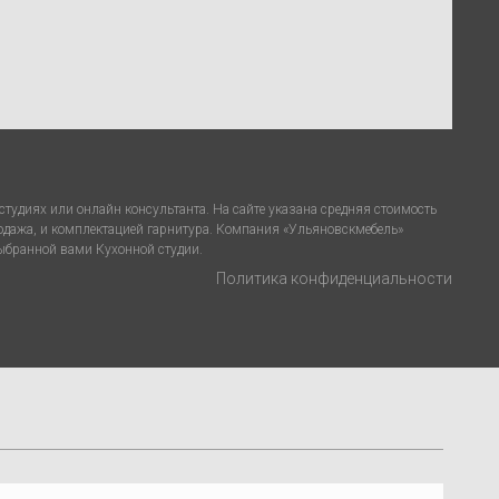
тудиях или онлайн консультанта. На сайте указана средняя стоимость
родажа, и комплектацией гарнитура. Компания «Ульяновскмебель»
выбранной вами Кухонной студии.
Политика конфиденциальности