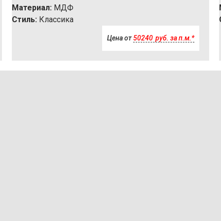
Материал:
МДФ
Стиль:
Классика
Цена от
50240
р
уб.
за п.м.*