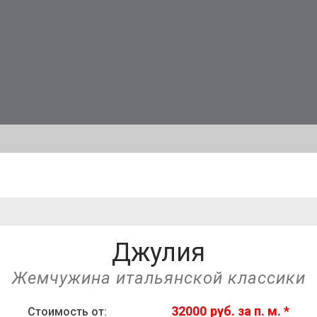
Джулия
Жемчужина итальянской классики
32000
р
уб.
Стоимость от: