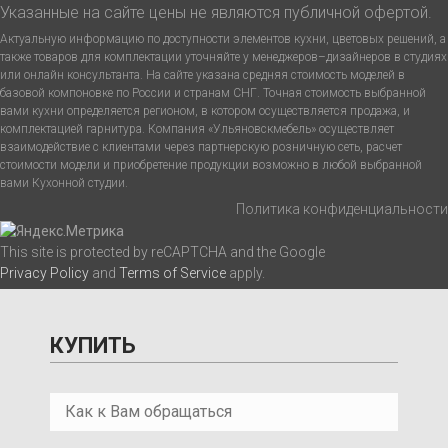
Указанные на сайте цены не являются публичной офертой.
Актуальную информацию по доступности элементов кухни, цветовых решений, а
также товаров для комплектации уточняйте у менеджеров–дизайнеров в студиях
или онлайн консультанта. На сайте указана средняя стоимость моделей в
базовой компоновке по России и странам СНГ. Точная стоимость выбранной
вами кухни определяется регионом, в котором осуществляется продажа, и
комплектацией гарнитура. Компания «Ульяновскмебель» осуществляет
взаимодействие с клиентами через партнерскую розничную сеть, расчет
стоимости модели и приобретение продукции возможно в любой выбранной
вами Кухонной студии.
Политика конфиденциальности
This site is protected by reCAPTCHA and the Google
Privacy Policy
and
Terms of Service
apply.
КУПИТЬ