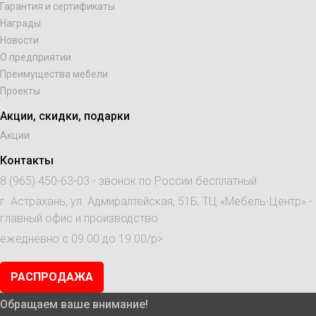
Гарантия и сертификаты
Награды
Новости
О предприятии
Преимущества мебели
Проекты
Акции, скидки, подарки
Акции
Контакты
8 (965) 450-63-03
- звонок по России бесплатный
г. Астрахань, ул. Адмиралтейская, 51Б, ТЦ «Мебель-Центр» -
главный офис и производство
ежедневно с 09.00 до 19.00/p>
РАСПРОДАЖА
Обращаем ваше внимание!